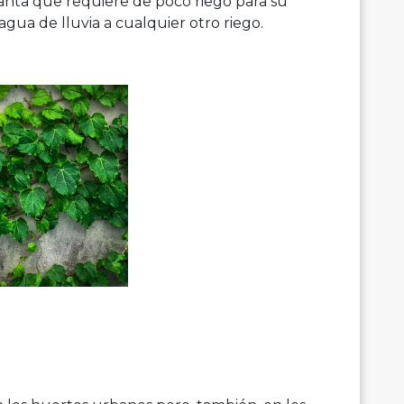
anta que requiere de poco riego para su
agua de lluvia a cualquier otro riego.