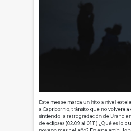
Este mes se marca un hito a nivel estela
a Capricornio, tránsito que no volverá a
sintiendo la retrogradación de Urano 
de eclipses (02.09 al 01.11) ¿Qué es lo qu
noveno mes del año? En este artículo t