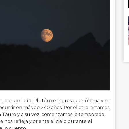
r, por un lado, Plutón re-ingresa por última vez
 ocurrir en más de 240 años. Por el otro, estamos
en Tauro y a su vez, comenzamos la temporada
e nos refleja y orienta el cielo durante el
e lo cuento.