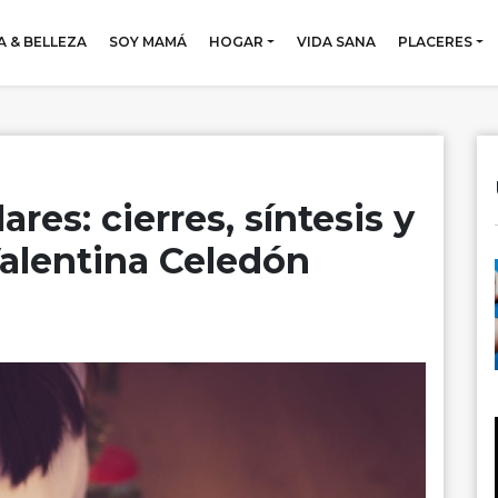
 & BELLEZA
SOY MAMÁ
HOGAR
VIDA SANA
PLACERES
res: cierres, síntesis y
alentina Celedón