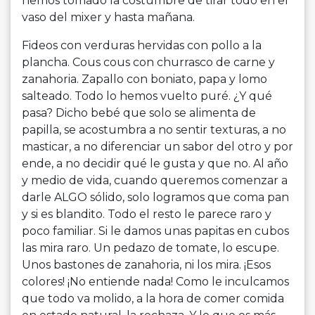
hemos tomado la costumbre de tirar todo en el
vaso del mixer y hasta mañana.
Fideos con verduras hervidas con pollo a la
plancha. Cous cous con churrasco de carne y
zanahoria. Zapallo con boniato, papa y lomo
salteado. Todo lo hemos vuelto puré. ¿Y qué
pasa? Dicho bebé que solo se alimenta de
papilla, se acostumbra a no sentir texturas, a no
masticar, a no diferenciar un sabor del otro y por
ende, a no decidir qué le gusta y que no. Al año
y medio de vida, cuando queremos comenzar a
darle ALGO sólido, solo logramos que coma pan
y si es blandito. Todo el resto le parece raro y
poco familiar. Si le damos unas papitas en cubos
las mira raro. Un pedazo de tomate, lo escupe.
Unos bastones de zanahoria, ni los mira. ¡Esos
colores! ¡No entiende nada! Como le inculcamos
que todo va molido, a la hora de comer comida