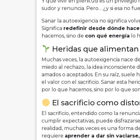
Y que vivir en plenitud es un privilegio
sudor y renuncia. Pero… ¿y si esa no fu
Sanar la autoexigencia no significa volv
Significa
redefinir desde dónde hac
hacemos, sino de
con qué energía
lo h
Heridas que alimentan 
Muchas veces, la autoexigencia nace de 
miedo al rechazo, la idea inconsciente 
amados o aceptados. En su raíz, suele 
el valor con el sacrificio. Sanar esta h
por lo que hacemos, sino por lo que so
El sacrificio como disto
El sacrificio, entendido como la renunci
cumplir expectativas, puede disfrazars
realidad, muchas veces es una forma d
requiere
aprender a dar sin vaciarse, 