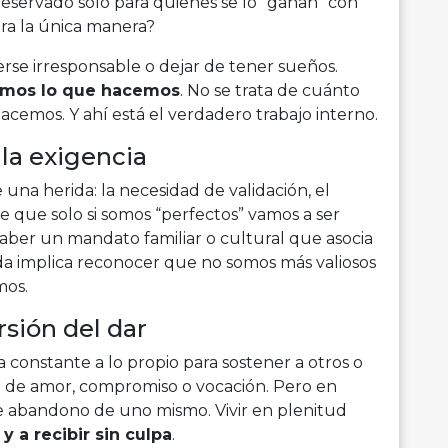
 reservado solo para quienes se lo “ganan” con
era la única manera?
erse irresponsable o dejar de tener sueños.
emos lo que hacemos
. No se trata de cuánto
acemos. Y ahí está el verdadero trabajo interno.
la exigencia
una herida: la necesidad de validación, el
de que solo si somos “perfectos” vamos a ser
haber un mandato familiar o cultural que asocia
erida implica reconocer que no somos más valiosos
mos.
rsión del dar
a constante a lo propio para sostener a otros o
e de amor, compromiso o vocación. Pero en
e abandono de uno mismo. Vivir en plenitud
y a recibir sin culpa
.