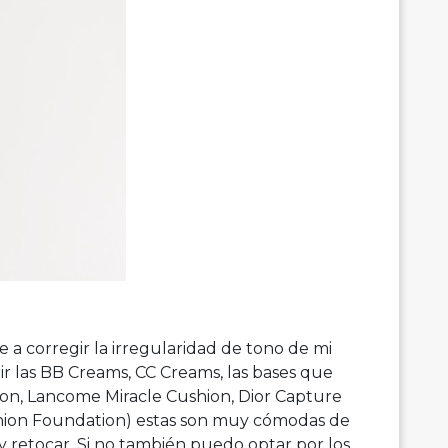
e a corregir la irregularidad de tono de mi
gir las BB Creams, CC Creams, las bases que
ion, Lancome Miracle Cushion, Dior Capture
hion Foundation) estas son muy cómodas de
a y retocar. Si no también puedo optar por los