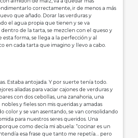
ro con almidón de maíz, va a quedar más
 condimentarlo correctamente, ir de menos a más
evo que añado. Dorar las verduras y
ndo el agua propia que tienen y se va
dentro de la tarta, se mezclen con el queso y
esta forma, se llega a la perfección y al
co en cada tarta que imagino y llevo a cabo.
s. Estaba antojada. Y por suerte tenía todo.
jores aliadas para vaciar cajones de verduras y
ares con dos cebollas, una zanahoria, una
 nobles y fieles son mis queridas y amadas
do color y se van asentando, se van consolidando
comida para nuestros seres queridos. Una
, porque como decía mi abuela: “cocinar es un
ntendía esa frase que tanto me repetía… pero